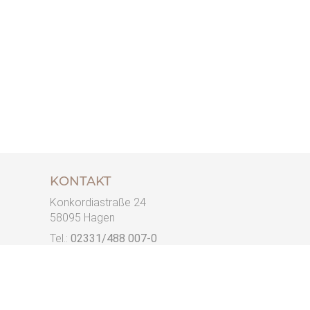
KONTAKT
Konkordiastraße 24
58095 Hagen
Tel.:
02331/488 007-0
mail@kanzlei-freier.de