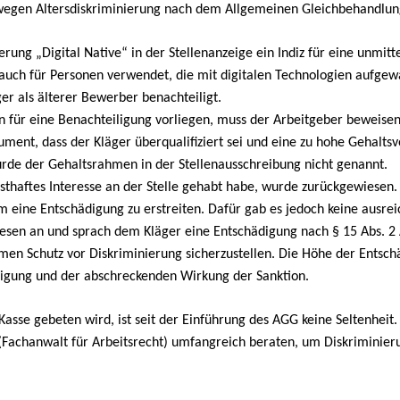
wegen Altersdiskriminierung nach dem Allgemeinen Gleichbehandlun
ierung „Digital Native“ in der Stellenanzeige ein Indiz für eine unmit
uch für Personen verwendet, die mit digitalen Technologien aufgewa
 als älterer Bewerber benachteiligt.
n für eine Benachteiligung vorliegen, muss der Arbeitgeber beweisen,
ment, dass der Kläger überqualifiziert sei und eine zu hohe Gehaltsv
rde der Gehaltsrahmen in der Stellenausschreibung nicht genannt.
nsthaftes Interesse an der Stelle gehabt habe, wurde zurückgewiesen
m eine Entschädigung zu erstreiten. Dafür gab es jedoch keine ausre
iesen an und sprach dem Kläger eine Entschädigung nach § 15 Abs. 2 
men Schutz vor Diskriminierung sicherzustellen. Die Höhe der Entsc
iligung und der abschreckenden Wirkung der Sanktion.
asse gebeten wird, ist seit der Einführung des AGG keine Seltenheit.
 (Fachanwalt für Arbeitsrecht) umfangreich beraten, um Diskriminie