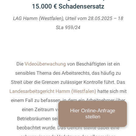
15.000 € Schadensersatz
LAG Hamm (Westfalen), Urteil vom 28.05.2025 – 18
SLa 959/24
Die
Videoüberwachung
von Beschäftigten ist ein
sensibles Thema des Arbeitsrechts, das häufig zu
Streit über die Grenzen zulässiger Kontrolle führt. Das
Landesarbeitsgericht Hamm (Westfalen)
hatte sich mit
einem Fall zu befassen, in dem ein Arbeitnehmer über
einen Zeitraum von fast zwei Jahren in den
Hier Online-Anfrage
stellen
Betriebsräumen seines Arbeitgebers per Kamera
beobachtet wurde. Das Gericht stellte dabei eine